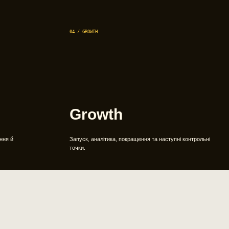
04 / GROWTH
Growth
ння й
Запуск, аналітика, покращення та наступні контрольні
точки.