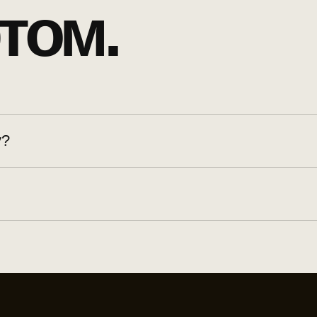
том.
у?