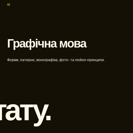
05
Графічна мова
Форми, патерни, іконографіка, фото- та motion-принципи.
ату.