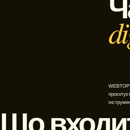
Ч
di
WEBTOP п
проєктує
інструмен
Що входи