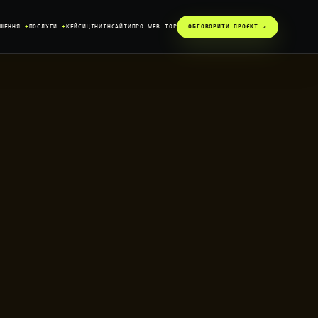
ІШЕННЯ
+
ПОСЛУГИ
+
КЕЙСИ
ЦІНИ
ІНСАЙТИ
ПРО WEB TOP
ОБГОВОРИТИ ПРОЄКТ ↗︎
SYSTEM / READY
DATA / CONNECTED
GROWTH / ACTIVE