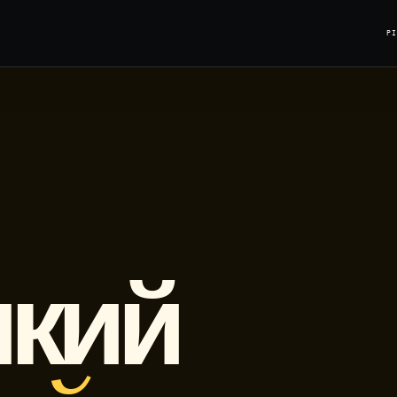
Р
який