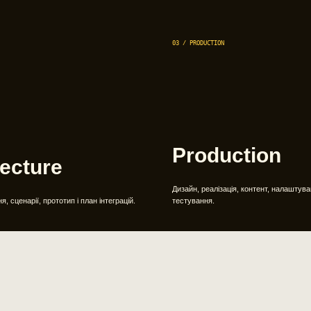
03 / PRODUCTION
Production
tecture
Дизайн, реалізація, контент, налаштува
, сценарії, прототип і план інтеграцій.
тестування.