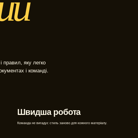
ий
WEBTOP / Брендинг та айдент
 правил, яку легко
окументах і команді.
Швидша робота
Команда не вигадує стиль заново для кожного матеріалу.