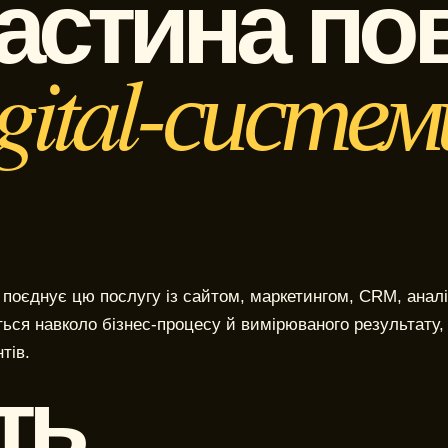
астина по
gital-систем
оєднує цю послугу із сайтом, маркетингом, CRM, аналі
ться навколо бізнес-процесу й вимірюваного результату,
тів.
ть