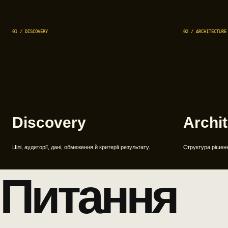
01 / DISCOVERY
02 / ARCHITECTURE
Discovery
Archi
Цілі, аудиторії, дані, обмеження й критерії результату.
Структура рішення
Питання