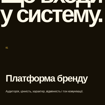
у систему.
01
Платформа бренду
Аудиторія, цінність, характер, відмінність і тон комунікації.