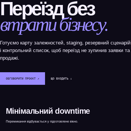
Переїзд без
втрати бізнесу.
Готуємо карту залежностей, staging, резервний сценарій
і контрольний список, щоб переїзд не зупинив заявки та
продажі.
ОБГОВОРИТИ ПРОЄКТ ↗︎
ЩО ВХОДИТЬ ↓
SYSTEM / READY
DATA / CONNECTED
GROWTH / ACTIVE
WEBTOP / Міграція сайтів
Мінімальний downtime
Перемикання відбувається у підготовлене вікно.