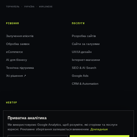
ТЕРНОПІЛЬ · УКРАЇНА · WORLDWIDE
РІШЕННЯ
ПОСЛУГИ
Залучення клієнтів
Розробка сайтів
Обробка заявок
Сайти за галузями
eCommerce
UX/UI-дизайн
AI для бізнесу
Інтернет-магазини
Технічна підтримка
SEO & AI Search
Усі рішення ↗︎
Google Ads
CRM & Automation
WEBTOP
Кейси
Приватна аналітика
Ціни
Ми використовуємо Google Analytics, щоб розуміти, які сторінки та послуги
корисні. Рекламне зберігання залишається вимкненим.
Докладніше
Інсайти