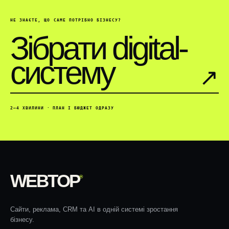
НЕ ЗНАЄТЕ, ЩО САМЕ ПОТРІБНО БІЗНЕСУ?
Зібрати digital-
систему
↗︎
2–4 ХВИЛИНИ · ПЛАН І БЮДЖЕТ ОДРАЗУ
WEBTOP
®
Сайти, реклама, CRM та AI в одній системі зростання
бізнесу.