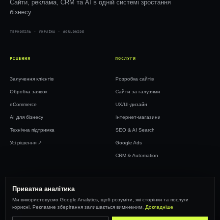
Сайти, реклама, CRM та AI в одній системі зростання
бізнесу.
ТЕРНОПІЛЬ · УКРАЇНА · WORLDWIDE
РІШЕННЯ
ПОСЛУГИ
Залучення клієнтів
Розробка сайтів
Обробка заявок
Сайти за галузями
eCommerce
UX/UI-дизайн
AI для бізнесу
Інтернет-магазини
Технічна підтримка
SEO & AI Search
Усі рішення ↗︎
Google Ads
CRM & Automation
WEBTOP
Приватна аналітика
Ми використовуємо Google Analytics, щоб розуміти, які сторінки та послуги
Кейси
корисні. Рекламне зберігання залишається вимкненим.
Докладніше
Ціни