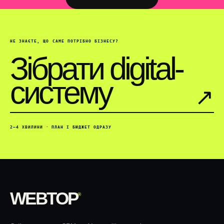
НЕ ЗНАЄТЕ, ЩО САМЕ ПОТРІБНО БІЗНЕСУ?
Зібрати digital-
систему
↗︎
2–4 ХВИЛИНИ · ПЛАН І БЮДЖЕТ ОДРАЗУ
WEBTOP
®