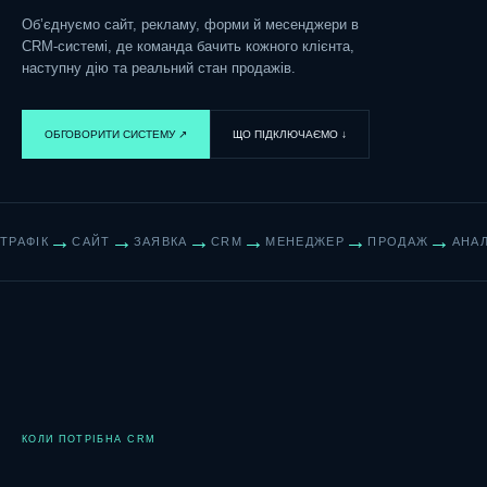
Об’єднуємо сайт, рекламу, форми й месенджери в
CRM-системі, де команда бачить кожного клієнта,
наступну дію та реальний стан продажів.
ОБГОВОРИТИ СИСТЕМУ ↗︎
ЩО ПІДКЛЮЧАЄМО ↓
→
→
→
→
→
→
ТРАФІК
САЙТ
ЗАЯВКА
CRM
МЕНЕДЖЕР
ПРОДАЖ
АНАЛ
КОЛИ ПОТРІБНА CRM