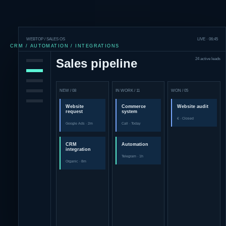
WEBTOP / SALES OS
LIVE · 06:45
CRM / AUTOMATION / INTEGRATIONS
Sales pipeline
24 active leads
NEW / 08
IN WORK / 11
WON / 05
Website
Commerce
Website audit
request
system
€ · Closed
Google Ads · 2m
Call · Today
CRM
Automation
integration
Telegram · 1h
Organic · 8m