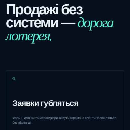
Продажі без
дорога
системи —
лотерея.
01
Заявки губляться
Форми, дзвінки та месенджери живуть окремо, а клієнти залишаються
без відповіді.