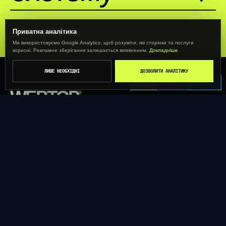
2–4 ХВИЛИНИ · ПЛАН І БЮДЖЕТ ОДРАЗУ
Приватна аналітика
Ми використовуємо Google Analytics, щоб розуміти, які сторінки та послуги
корисні. Рекламне зберігання залишається вимкненим.
Докладніше
ЛИШЕ НЕОБХІДНІ
ДОЗВОЛИТИ АНАЛІТИКУ
CALL
VIBER
TELEGRAM
WEBTOP
®
Сайти, реклама, CRM та AI в одній системі зростання
бізнесу.
ТЕРНОПІЛЬ · УКРАЇНА · WORLDWIDE
РІШЕННЯ
ПОСЛУГИ
Залучення клієнтів
Розробка сайтів
Обробка заявок
Сайти за галузями