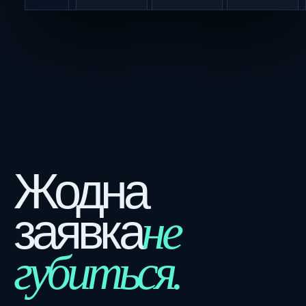
Жодна
не
заявка
губиться.