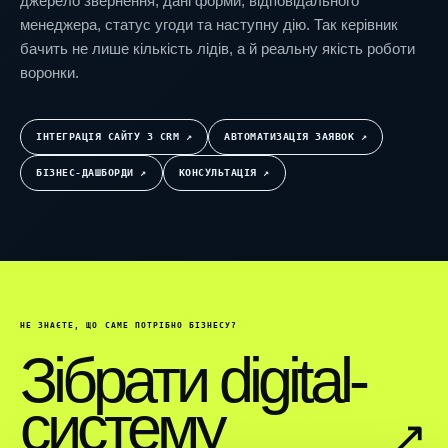
джерело звернення, дані форми, відповідального
менеджера, статус угоди та наступну дію. Так керівник
бачить не лише кількість лідів, а й реальну якість роботи
воронки.
ІНТЕГРАЦІЯ САЙТУ З CRM ↗︎
АВТОМАТИЗАЦІЯ ЗАЯВОК ↗︎
БІЗНЕС-ДАШБОРДИ ↗︎
КОНСУЛЬТАЦІЯ ↗︎
НЕ ЗНАЄТЕ, ЩО САМЕ ПОТРІБНО БІЗНЕСУ?
Зібрати digital-
систему
↗︎