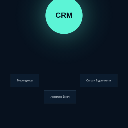
CRM
Месенджери
Оплати й документи
Аналітика й KPI