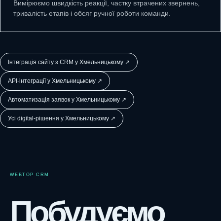
Вимірюємо швидкість реакції, частку втрачених звернень,
тривалість етапів і обсяг ручної роботи команди.
Інтеграція сайту з CRM у Хмельницькому ↗
API-інтеграції у Хмельницькому ↗
Автоматизація заявок у Хмельницькому ↗
Усі digital-рішення у Хмельницькому ↗
WEBTOP CRM
Побудуємо