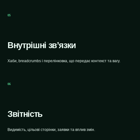
05
Внутрішні зв’язки
Хаби, breadcrumbs і перелінковка, що передає контекст та вагу.
06
Звітність
Видимість, цільові сторінки, заявки та вплив змін.