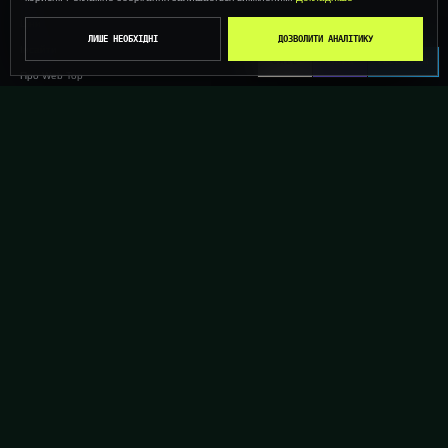
Ціни
ЛИШЕ НЕОБХІДНІ
ДОЗВОЛИТИ АНАЛІТИКУ
Інсайти
CALL
VIBER
TELEGRAM
Про Web Top
Контакти
ОБГОВОРІМО ЗАВДАННЯ
+38 (096) 561 55 59
web24h@ukr.net
TELEGRAM
VIBER
WHATSAPP
INSTAGRAM
© 2026 WEBTOP · ОНОВЛЕНО 13.07.2026 ·
ПОЛІТИКА КОНФІДЕНЦІЙНОСТІ
КОМАНДА WEBTOP
UA
--:--