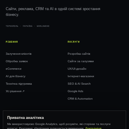
Сайти, реклама, CRM та AI в одній системі зростання
бізнесу.
ТЕРНОПІЛЬ · УКРАЇНА · WORLDWIDE
РІШЕННЯ
ПОСЛУГИ
Залучення клієнтів
Розробка сайтів
Обробка заявок
Сайти за галузями
eCommerce
UX/UI-дизайн
AI для бізнесу
Інтернет-магазини
Технічна підтримка
SEO & AI Search
Усі рішення ↗︎
Google Ads
CRM & Automation
WEBTOP
Приватна аналітика
Ми використовуємо Google Analytics, щоб розуміти, які сторінки та послуги
Кейси
корисні. Рекламне зберігання залишається вимкненим.
Докладніше