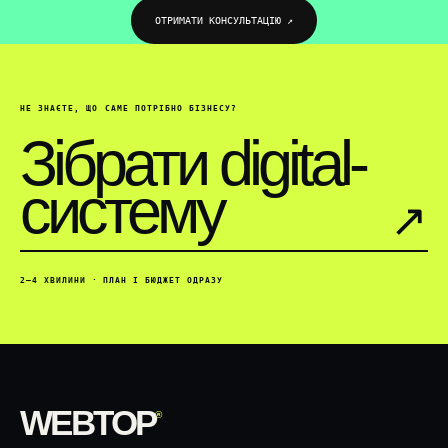
ОТРИМАТИ КОНСУЛЬТАЦІЮ ↗
НЕ ЗНАЄТЕ, ЩО САМЕ ПОТРІБНО БІЗНЕСУ?
Зібрати digital-
систему
↗︎
2–4 ХВИЛИНИ · ПЛАН І БЮДЖЕТ ОДРАЗУ
WEBTOP
®