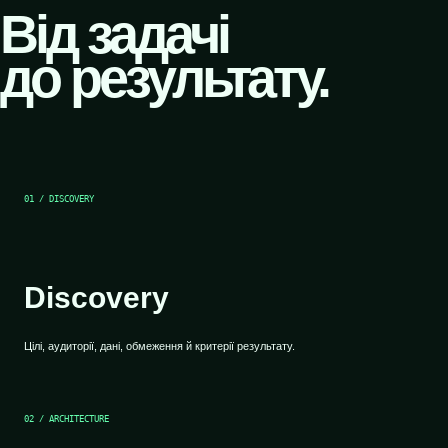
Від задачі
до результату.
01 / DISCOVERY
Discovery
Цілі, аудиторії, дані, обмеження й критерії результату.
02 / ARCHITECTURE